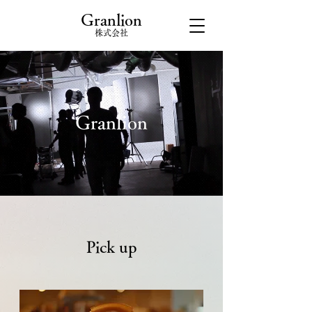
​Granlion
​株式会社
Granlion
Pick up